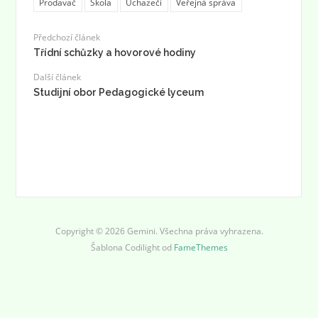
Prodavač
Škola
Uchazeči
Veřejná správa
Předchozí článek
Třídní schůzky a hovorové hodiny
Další článek
Studijní obor Pedagogické lyceum
Copyright © 2026 Gemini. Všechna práva vyhrazena.
Šablona Codilight od
FameThemes