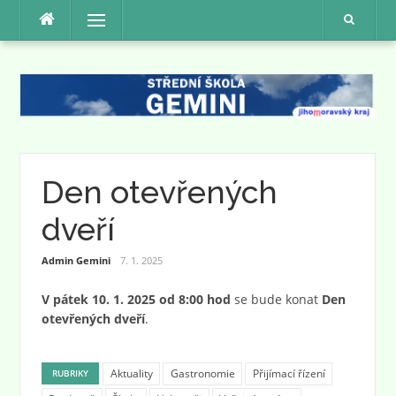
Přeskočit
Menu
na
obsah
Den otevřených
dveří
Admin Gemini
7. 1. 2025
V pátek 10. 1. 2025 od 8:00 hod
se bude konat
Den
otevřených dveří
.
Aktuality
Gastronomie
Přijímací řízení
RUBRIKY