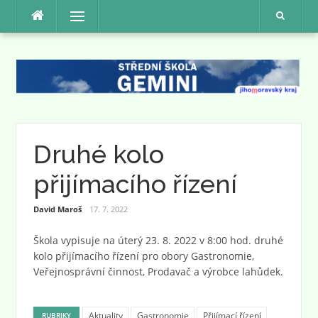
Přeskočit
Menu
na
obsah
Druhé kolo
přijímacího řízení
David Maroš
17. 7. 2022
Škola vypisuje na úterý 23. 8. 2022 v 8:00 hod. druhé
kolo přijímacího řízení pro obory Gastronomie,
Veřejnosprávní činnost, Prodavač a výrobce lahůdek.
Aktuality
Gastronomie
Přijímací řízení
RUBRIKY