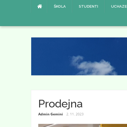
Přeskočit
ŠKOLA
STUDENTI
UCHAZE
na
obsah
Prodejna
Admin Gemini
2. 11. 2023