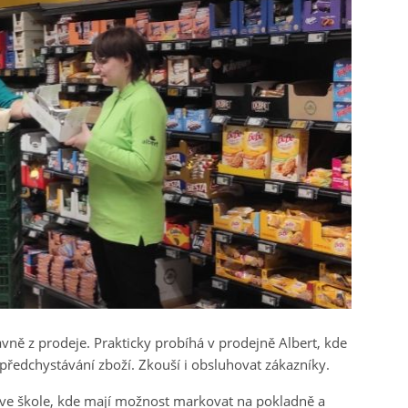
ně z prodeje. Prakticky probíhá v prodejně Albert, kde
 předchystávání zboží. Zkouší i obsluhovat zákazníky.
o ve škole, kde mají možnost markovat na pokladně a