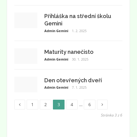
Přihláška na střední školu
Gemini
Admin Gemini
1. 2. 2025
Maturity nanečisto
Admin Gemini
30. 1. 2025
Den otevřených dveří
Admin Gemini
7. 1. 2025
Stránka
Stránka
Stránka
Stránka
Stránka
Stránkování
1
2
3
4
…
6
příspěvků
Stránka 3 z 6